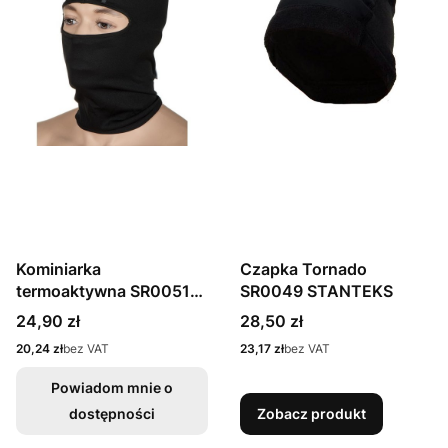
Kominiarka
Czapka Tornado
termoaktywna SR0051
SR0049 STANTEKS
STANTEKS
Cena
Cena
24,90 zł
28,50 zł
Cena
Cena
20,24 zł
bez VAT
23,17 zł
bez VAT
Powiadom mnie o
dostępności
Zobacz produkt