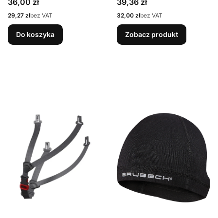
Cena
Cena
36,00 zł
39,36 zł
BUMPCAP FLUO
Cena
Cena
29,27 zł
bez VAT
32,00 zł
bez VAT
Do koszyka
Zobacz produkt