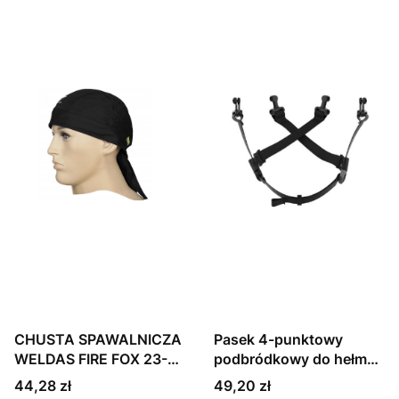
CHUSTA SPAWALNICZA
Pasek 4-punktowy
WELDAS FIRE FOX 23-
podbródkowy do hełmu
3615
górniczego JSP
Cena
Cena
44,28 zł
49,20 zł
EVO3/EVO5/MK7