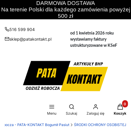
DARMOWA DOSTAWA
Na terenie Polski dla każdego zamówienia powyżej
500 zł
516 599 904
od 1 kwietnia 2026 roku
sklep@patakontakt.pl
wystawiamy faktury
ustrukturyzowane w KSeF
Produkt
Otwórz wyszukiwarkę
Menu
Szukaj
Zaloguj się
Koszyk
 robocza - PATA-KONTAKT Bogumił Pasiut
ŚRODKI OCHRONY OSOBISTEJ