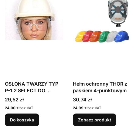
OSŁONA TWARZY TYP
Hełm ochronny THOR z
P-1.2 SELECT DO
paskiem 4-punktowym
MASKPOL HO-01
Cena
Cena
29,52 zł
30,74 zł
Cena
Cena
24,00 zł
bez VAT
24,99 zł
bez VAT
Do koszyka
Zobacz produkt