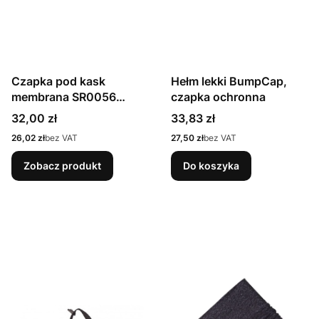
Czapka pod kask
Hełm lekki BumpCap,
membrana SR0056
czapka ochronna
STANTEKS
Cena
Cena
32,00 zł
33,83 zł
Cena
Cena
26,02 zł
bez VAT
27,50 zł
bez VAT
Zobacz produkt
Do koszyka