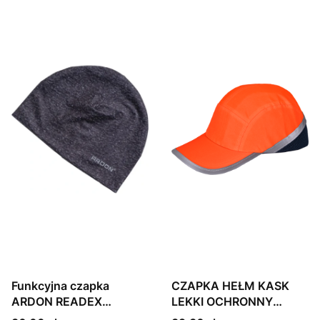
Funkcyjna czapka
CZAPKA HEŁM KASK
ARDON READEX
LEKKI OCHRONNY
ciemnoszara
DASZEK PRZEWIEW