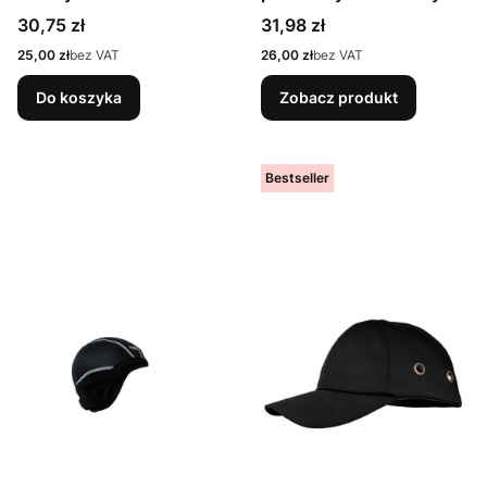
Viking różne kolory
Cena
Cena
30,75 zł
31,98 zł
Cena
Cena
25,00 zł
bez VAT
26,00 zł
bez VAT
Do koszyka
Zobacz produkt
Bestseller