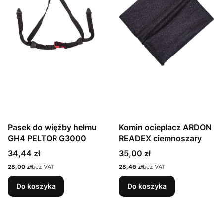
Pasek do więźby hełmu
Komin ocieplacz ARDON
GH4 PELTOR G3000
READEX ciemnoszary
Cena
Cena
34,44 zł
35,00 zł
Cena
Cena
28,00 zł
bez VAT
28,46 zł
bez VAT
Do koszyka
Do koszyka