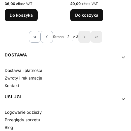
Cena
Cena
36,00 zł
bez VAT
40,00 zł
bez VAT
Do koszyka
Do koszyka
Strona
z 3
Wróć do pierwszej strony z produktami
Przejdź do ostatn
Linki w stopce
DOSTAWA
Dostawa i płatności
Zwroty i reklamacje
Kontakt
USŁUGI
Logowanie odzieży
Przeglądy sprzętu
Blog