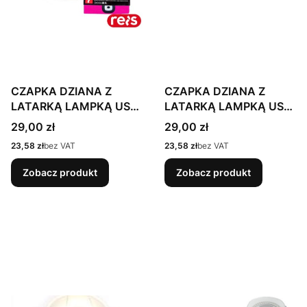
CZAPKA DZIANA Z
CZAPKA DZIANA Z
LATARKĄ LAMPKĄ USB
LATARKĄ LAMPKĄ USB
LED REIS CZLED
LED POLSTAR CHAPLIN
Cena
Cena
29,00 zł
29,00 zł
Cena
Cena
23,58 zł
bez VAT
23,58 zł
bez VAT
Zobacz produkt
Zobacz produkt