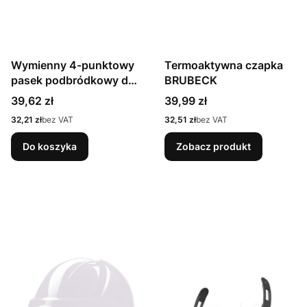
Wymienny 4-punktowy
Termoaktywna czapka
pasek podbródkowy do
BRUBECK
kasków PAB WH1-0 i
Cena
Cena
39,62 zł
39,99 zł
PAB WH1-C ARDON
Cena
Cena
32,21 zł
bez VAT
32,51 zł
bez VAT
Do koszyka
Zobacz produkt