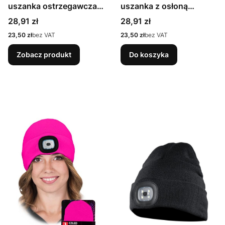
uszanka ostrzegawcza
uszanka z osłoną
FlashCap
CZOPAPA FACE
Cena
Cena
28,91 zł
28,91 zł
Cena
Cena
23,50 zł
bez VAT
23,50 zł
bez VAT
Zobacz produkt
Do koszyka