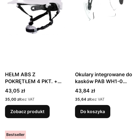
HEŁM ABS Z
Okulary integrowane do
POKRĘTŁEM 4 PKT. +
kasków PAB WH1-0
PASEK PODBRÓDKOWY
bezbarwne ARDON
Cena
Cena
43,05 zł
43,84 zł
YS-7
Cena
Cena
35,00 zł
bez VAT
35,64 zł
bez VAT
Zobacz produkt
Do koszyka
Bestseller