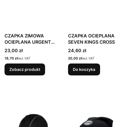
CZAPKA ZIMOWA
CZAPKA OCIEPLANA
OCIEPLANA URGENT
SEVEN KINGS CROSS
7116
Cena
Cena
23,00 zł
24,60 zł
Cena
Cena
18,70 zł
bez VAT
20,00 zł
bez VAT
Zobacz produkt
Do koszyka