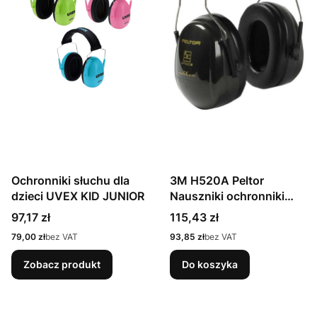
Ochronniki słuchu dla
3M H520A Peltor
dzieci UVEX KID JUNIOR
Nauszniki ochronniki
słuchu Optime II na
Cena
Cena
97,17 zł
115,43 zł
głowę na pałąku
Cena
Cena
79,00 zł
bez VAT
93,85 zł
bez VAT
Zobacz produkt
Do koszyka