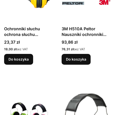
Ochronniki słuchu
3M H510A Peltor
ochrona słuchu
Nauszniki ochronniki
nauszniki OSY
słuchu Optime I na głowę
Cena
Cena
23,37 zł
93,86 zł
na pałąku
Cena
Cena
19,00 zł
bez VAT
76,31 zł
bez VAT
Do koszyka
Do koszyka