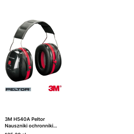
3M H540A Peltor
Nauszniki ochronniki
słuchu Optime III na