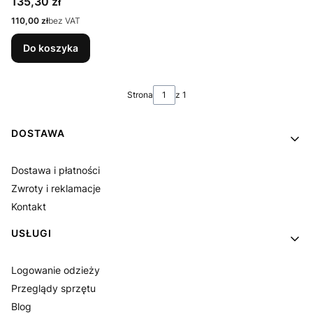
Cena
135,30 zł
głowę na pałąku
Cena
110,00 zł
bez VAT
Do koszyka
Strona
z 1
Linki w stopce
DOSTAWA
Dostawa i płatności
Zwroty i reklamacje
Kontakt
USŁUGI
Logowanie odzieży
Przeglądy sprzętu
Blog