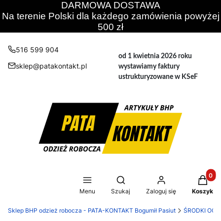
DARMOWA DOSTAWA
Na terenie Polski dla każdego zamówienia powyżej
500 zł
516 599 904
od 1 kwietnia 2026 roku
sklep@patakontakt.pl
wystawiamy faktury
ustrukturyzowane w KSeF
Produkt
Otwórz wyszukiwarkę
Menu
Szukaj
Zaloguj się
Koszyk
Sklep BHP odzież robocza - PATA-KONTAKT Bogumił Pasiut
ŚRODKI OCH