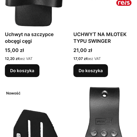
Uchwyt na szczypce
UCHWYT NA MŁOTEK
obcęgi cęgi
TYPU SWINGER
Cena
Cena
15,00 zł
21,00 zł
Cena
Cena
12,20 zł
bez VAT
17,07 zł
bez VAT
Do koszyka
Do koszyka
Nowość