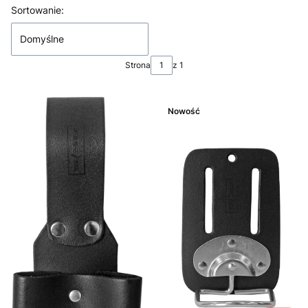
Lista produktów
Sortowanie:
Domyślne
Strona
z 1
Nowość