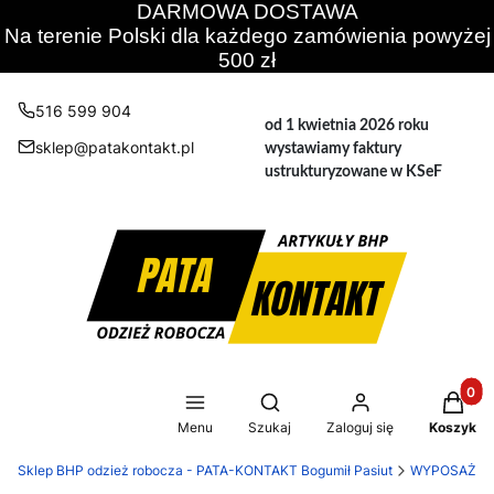
DARMOWA DOSTAWA
Na terenie Polski dla każdego zamówienia powyżej
500 zł
516 599 904
od 1 kwietnia 2026 roku
sklep@patakontakt.pl
wystawiamy faktury
ustrukturyzowane w KSeF
Produkt
Otwórz wyszukiwarkę
Menu
Szukaj
Zaloguj się
Koszyk
Sklep BHP odzież robocza - PATA-KONTAKT Bogumił Pasiut
WYPOSAŻEN