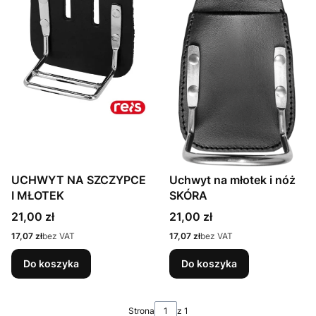
UCHWYT NA SZCZYPCE
Uchwyt na młotek i nóż
I MŁOTEK
SKÓRA
Cena
Cena
21,00 zł
21,00 zł
Cena
Cena
17,07 zł
bez VAT
17,07 zł
bez VAT
Do koszyka
Do koszyka
Strona
z 1