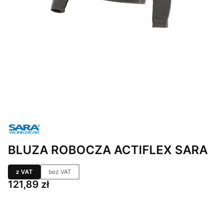
BLUZA ROBOCZA ACTIFLEX SARA
z VAT
bez VAT
Cena
121,89 zł
Wybierz wariant produktu: