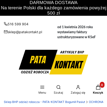
DARMOWA DOSTAWA
Na terenie Polski dla każdego zamówienia powyżej
500 zł
516 599 904
od 1 kwietnia 2026 roku
sklep@patakontakt.pl
wystawiamy faktury
ustrukturyzowane w KSeF
Produkt
Otwórz wyszukiwarkę
Menu
Szukaj
Zaloguj się
Koszyk
Sklep BHP odzież robocza - PATA-KONTAKT Bogumił Pasiut
OCHRONA C