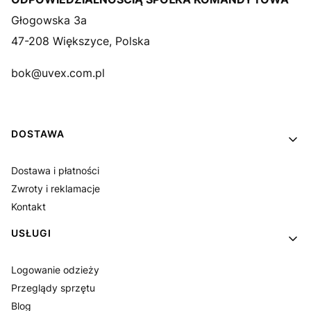
Głogowska 3a
47-208 Większyce, Polska
bok@uvex.com.pl
Linki w stopce
DOSTAWA
Dostawa i płatności
Zwroty i reklamacje
Kontakt
USŁUGI
Logowanie odzieży
Przeglądy sprzętu
Blog