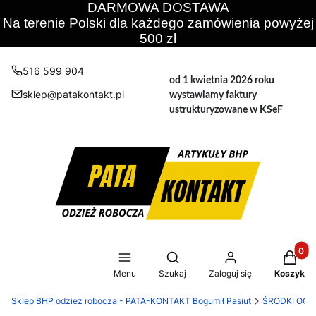
DARMOWA DOSTAWA
Na terenie Polski dla każdego zamówienia powyżej
500 zł
516 599 904
od 1 kwietnia 2026 roku
sklep@patakontakt.pl
wystawiamy faktury
ustrukturyzowane w KSeF
Produkt
Otwórz wyszukiwarkę
Menu
Szukaj
Zaloguj się
Koszyk
Sklep BHP odzież robocza - PATA-KONTAKT Bogumił Pasiut
ŚRODKI OCH