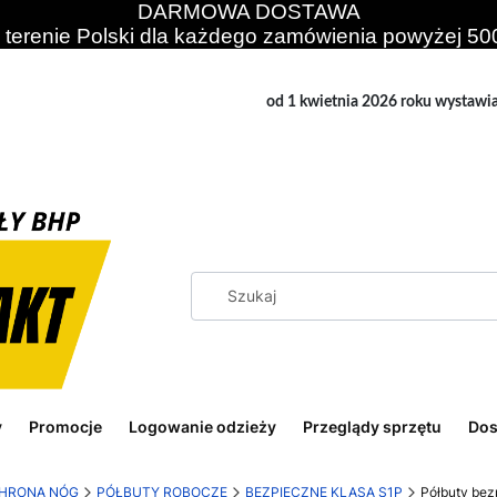
DARMOWA DOSTAWA
 terenie Polski dla każdego zamówienia powyżej 500
od 1 kwietnia 2026 roku wystawi
y
Promocje
Logowanie odzieży
Przeglądy sprzętu
Dos
HRONA NÓG
PÓŁBUTY ROBOCZE
BEZPIECZNE KLASA S1P
Półbuty be