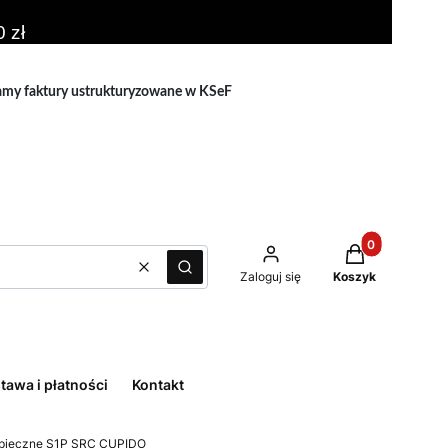
 zł
amy faktury ustrukturyzowane w KSeF
Produkty w kos
Zaloguj się
Koszyk
Wyczyść
Szukaj
tawa i płatności
Kontakt
zpieczne S1P SRC CUPIDO