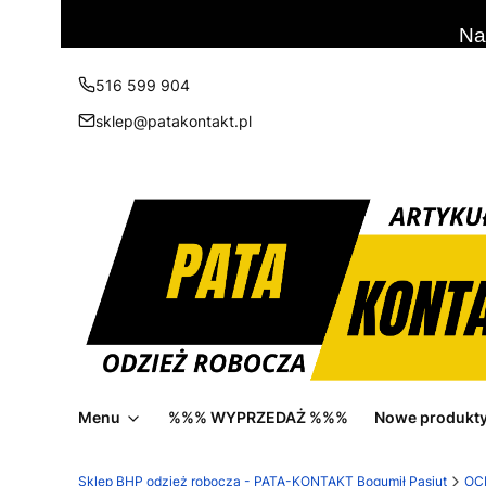
Na
516 599 904
sklep@patakontakt.pl
Menu
%%% WYPRZEDAŻ %%%
Nowe produkt
Sklep BHP odzież robocza - PATA-KONTAKT Bogumił Pasiut
OC