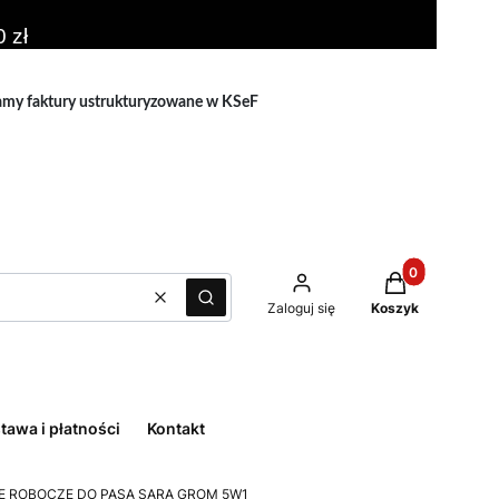
 zł
amy faktury ustrukturyzowane w KSeF
Produkty w kos
Zaloguj się
Koszyk
Wyczyść
Szukaj
tawa i płatności
Kontakt
E ROBOCZE DO PASA SARA GROM 5W1