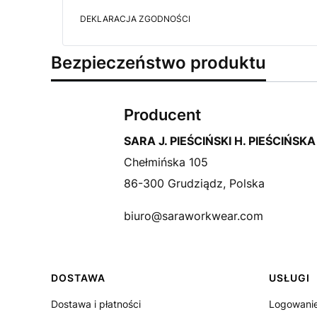
DEKLARACJA ZGODNOŚCI
Bezpieczeństwo produktu
Producent
SARA J. PIEŚCIŃSKI H. PIEŚCIŃSK
Chełmińska 105
86-300 Grudziądz, Polska
biuro@saraworkwear.com
Linki w stopce
DOSTAWA
USŁUGI
Dostawa i płatności
Logowanie