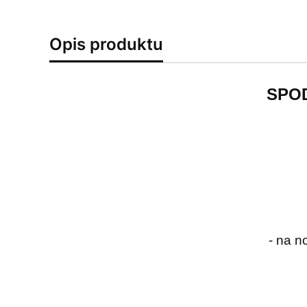
Opis produktu
SPO
- na n