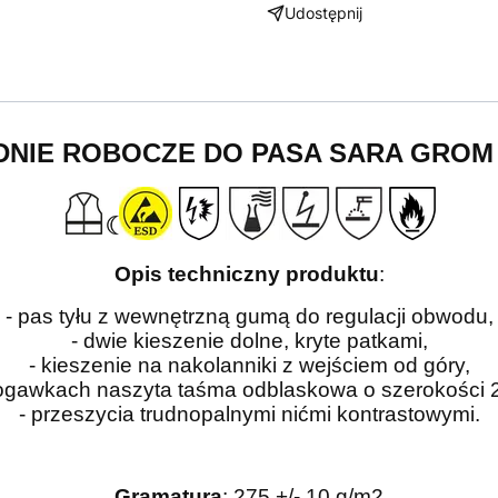
Udostępnij
DNIE ROBOCZE DO PASA SARA GROM
Opis techniczny produktu
:
- pas tyłu z wewnętrzną gumą do regulacji obwodu,
- dwie kieszenie dolne, kryte patkami,
- kieszenie na nakolanniki z wejściem od góry,
ogawkach naszyta taśma odblaskowa o szerokości 2
- przeszycia trudnopalnymi nićmi kontrastowymi.
Gramatura
: 275 +/- 10 g/m2