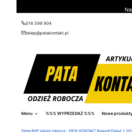
Na
516 599 904
sklep@patakontakt.pl
Menu
%%% WYPRZEDAŻ %%%
Nowe produkt
Sklep BHP odzież robocza - PATA-KONTAKT Bogumił Pasiut
OC