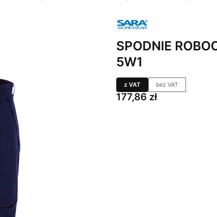
SPODNIE ROBO
5W1
z VAT
bez VAT
Cena
177,86 zł
Wybierz wariant produktu:
Poszczególne warianty mogą ró
*
ROZMIAR
Wybierz
*
KOLOR